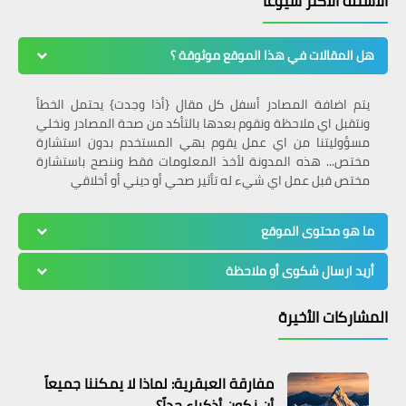
الأسئلة الأكثر شيوعًا
معلومات تاريخية
الأكوان المتوازية والعوالم المتعددة
هل المقالات في هذا الموقع موثوقة ؟
حقيقة أم مجرد نظرية
يتم اضافة المصادر أسفل كل مقال {أذا وجدت} يحتمل الخطأ
ونتقبل اي ملاحظة ونقوم بعدها بالتأكد من صحة المصادر ونخلي
مسؤوليتنا من اي عمل يقوم بهي المستخدم بدون استشارة
مختص... هذه المدونة لأخذ المعلومات فقط وننصح باستشارة
مختص قبل عمل اي شيء له تأثير صحي أو ديني أو أخلاقي
ما هو محتوى الموقع
أريد ارسال شكوى أو ملاحظة
المشاركات الأخيرة
معلومات حول الأنترنت
الابتزاز الالكتروني
مفارقة العبقرية: لماذا لا يمكننا جميعاً
أن نكون أذكياء جداً؟