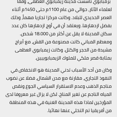
بزمبابوي تأسست مدينة زيمبابوي العظمى، وفقا
لعلماء الآثار، حوالي من عام 1100م حتى 1450م أثناء
العصر الحديدي للبلاد. وكانت مركزا تجاريا مهماً، وذلك
بفضل ازدهارها. ويعتقد أن في أوج ازدهارها كان عدد
سكان المدينة لا يقل عن أكثر من 18.000 شخص.
ومعظم المباني كانت مصنوعة من القش، مع أبراج
مشيدة من الحجر والكتل. وكانت زيمبابوي العظمى
بمثابة قصر ملكي للملوك الزيمبابوييين.
وكان من أحد الأسباب تدني المدينة هو الانخفاض في
النفوذ التجاري، مقارنة مع مدن الشمال، فضلا عن نضوب
مناجم الذهب وعدم الاستقرار السياسي الجوع ونقص
المياه الناجم عن تغير المناخ. لكن لا يزال غير معروفا لدى
المؤرخين لماذا هذه المدينة الغنية في هذه المنطقة
من أفريقيا تم التخلي عنها نهائيا.