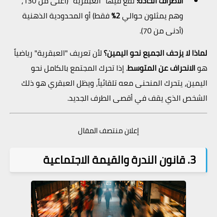
الأطراف الحادة:
تقع فيها "العبقرية" (أعلى من 130،
وهم يمثلون حوالي
2%
فقط) أو المحدودية الذهنية
(أدنى من 70).
لماذا لا يزحف الجميع نحو اليمين؟
لأن تعريف "العبقرية" رياضياً
هو
الانحراف عن المتوسط
. إذا تحرك المجتمع بالكامل نحو
اليمين، يتحرك المنحنى معه تلقائياً، ويظل العبقري هو ذلك
الشخص الذي يقف في أقصى الطرف الجديد.
إعلان منتصف المقال
3. قانون الندرة والقيمة الاجتماعية