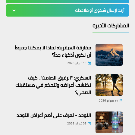
أريد ارسال شكوى أو ملاحظة
المشاركات الأخيرة
مفارقة العبقرية: لماذا لا يمكننا جميعاً
أن نكون أذكياء جداً؟
15 فبراير 2026
السكري: "الرفيق الصامت".. كيف
تكتشف أعراضه وتتحكم في مستقبلك
الصحي؟
معلومات طبية
14 فبراير 2026
ما هو سبب الحزن المفاجئ في علم
النفس؟
التوحد - تعرف على أهم أعراض التوحد
06 فبراير 2026