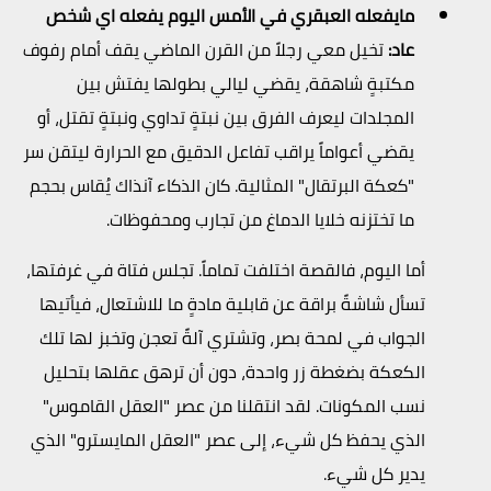
مايفعله العبقري في الأمس اليوم يفعله اي شخص
عاد:
تخيل معي رجلاً من القرن الماضي يقف أمام رفوف
مكتبةٍ شاهقة، يقضي ليالي بطولها يفتش بين
المجلدات ليعرف الفرق بين نبتةٍ تداوي ونبتةٍ تقتل، أو
يقضي أعواماً يراقب تفاعل الدقيق مع الحرارة ليتقن سر
"كعكة البرتقال" المثالية. كان الذكاء آنذاك يُقاس بحجم
ما تختزنه خلايا الدماغ من تجارب ومحفوظات.
أما اليوم، فالقصة اختلفت تماماً. تجلس فتاة في غرفتها،
تسأل شاشةً براقة عن قابلية مادةٍ ما للاشتعال، فيأتيها
الجواب في لمحة بصر، وتشتري آلةً تعجن وتخبز لها تلك
الكعكة بضغطة زر واحدة، دون أن ترهق عقلها بتحليل
نسب المكونات. لقد انتقلنا من عصر "العقل القاموس"
الذي يحفظ كل شيء، إلى عصر "العقل المايسترو" الذي
يدير كل شيء.