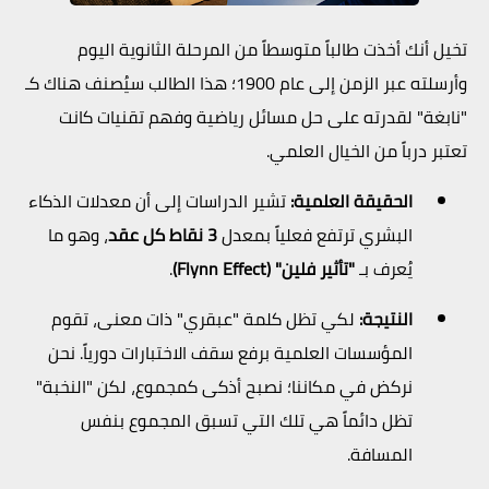
تخيل أنك أخذت طالباً متوسطاً من المرحلة الثانوية اليوم
وأرسلته عبر الزمن إلى عام 1900؛ هذا الطالب سيُصنف هناك كـ
"نابغة" لقدرته على حل مسائل رياضية وفهم تقنيات كانت
تعتبر درباً من الخيال العلمي.
الحقيقة العلمية:
تشير الدراسات إلى أن معدلات الذكاء
البشري ترتفع فعلياً بمعدل
3 نقاط كل عقد
، وهو ما
يُعرف بـ
"تأثير فلين" (Flynn Effect)
.
النتيجة:
لكي تظل كلمة "عبقري" ذات معنى، تقوم
المؤسسات العلمية برفع سقف الاختبارات دورياً. نحن
نركض في مكاننا؛ نصبح أذكى كمجموع، لكن "النخبة"
تظل دائماً هي تلك التي تسبق المجموع بنفس
المسافة.