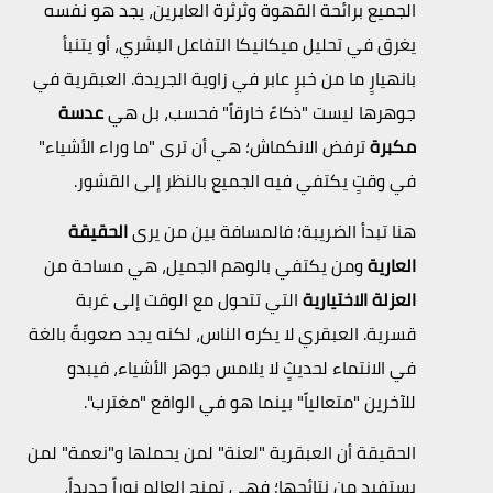
الجميع برائحة القهوة وثرثرة العابرين، يجد هو نفسه
يغرق في تحليل ميكانيكا التفاعل البشري، أو يتنبأ
بانهيارٍ ما من خبرٍ عابر في زاوية الجريدة. العبقرية في
جوهرها ليست "ذكاءً خارقاً" فحسب، بل هي
عدسة
مكبرة
ترفض الانكماش؛ هي أن ترى "ما وراء الأشياء"
في وقتٍ يكتفي فيه الجميع بالنظر إلى القشور.
هنا تبدأ الضريبة؛ فالمسافة بين من يرى
الحقيقة
العارية
ومن يكتفي بالوهم الجميل، هي مساحة من
العزلة الاختيارية
التي تتحول مع الوقت إلى غربة
قسرية. العبقري لا يكره الناس، لكنه يجد صعوبةً بالغة
في الانتماء لحديثٍ لا يلامس جوهر الأشياء، فيبدو
للآخرين "متعالياً" بينما هو في الواقع "مغترب".
الحقيقة أن العبقرية "لعنة" لمن يحملها و"نعمة" لمن
يستفيد من نتائجها؛ فهي تمنح العالم نوراً جديداً،