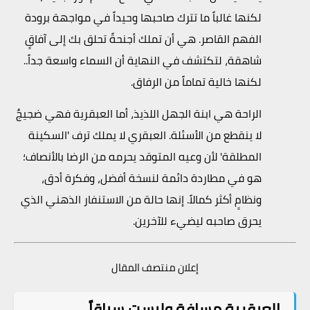
لكنها غالباً ما تترك صاحبها وحيداً في مواجهة برودة
الفهم القاصر. هي أن تملك أجنحةً تحلق بك إلى آفاقٍ
شاهقة، لتكتشف في النهاية أن السماء واسعة جداً..
لكنها خالية تماماً من الرفاق.
الراحة هي ابنة الجهل اللذيذ، أما العبقرية فهي ضجيجٌ
لا ينقطع من الأسئلة. العبقري لا يملك ترف 'السكينة
المطلقة' لأن وعيه المتوقد يحرمه من الرضا بالأنصاف؛
هو في مطاردة دائمة لنسخة أفضل، وفكرة أدق،
ونظامٍ أكثر كمالاً. إنها حالة من الاستنفار الذهني الذي
يحرق صاحبه ليضيء للآخرين.
إعلان منتصف المقال
العبقرية مسافة وليست سباقاً