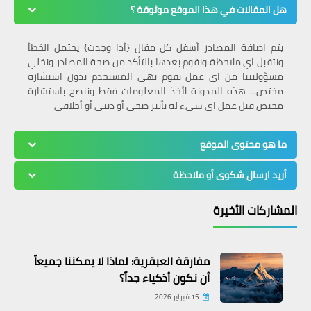
هل المقالات في هذا الموقع موثوقة ؟
يتم اضافة المصادر أسفل كل مقال {أذا وجدت} يحتمل الخطأ
ونتقبل اي ملاحظة ونقوم بعدها بالتأكد من صحة المصادر ونخلي
مسؤوليتنا من اي عمل يقوم بهي المستخدم بدون استشارة
معلومات طبية
مختص... هذه المدونة لأخذ المعلومات فقط وننصح باستشارة
مختص قبل عمل اي شيء له تأثير صحي أو ديني أو أخلاقي
العقد النفسية واثرها على المراهقين
ما هو محتوى الموقع
أريد ارسال شكوى أو ملاحظة
المشاركات الأخيرة
مفارقة العبقرية: لماذا لا يمكننا جميعاً
أن نكون أذكياء جداً؟
15 فبراير 2026