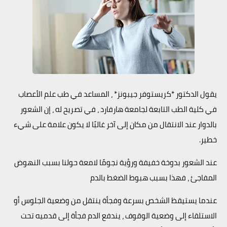
يقول الدكتور *كريستوفر جيبونز* ، المساعد في طب علم الأعصاب
في كلية الطب التابعة لجامعة هارفارد ، في تصريح له ، إن الشعور
بالدوار عند الانتقال من مكان إلى آخر غالبًا لا يكون علامة على شيء
خطير.
عند الشعور بدوخة خفيفة ورؤية نجومًا لامعة حولنا بسبب النهوض
المفاجئ ، فهذا بسبب هبوط الضغط بالدم
عندما يستيقظ الشخص بسرعة وفجأة ينتقل من وضعية الجلوس أو
الاستلقاء إلى وضعية الوقوف ، يندفع الدم فجأة إلى قدميه تحت