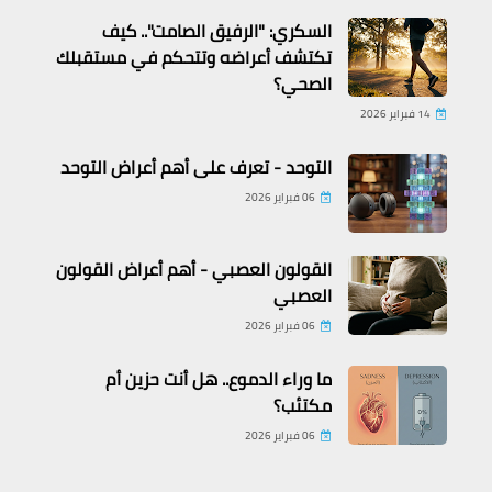
معلومات تاريخية
السكري: "الرفيق الصامت".. كيف
حكام عظماء غيروا مجرى التاريخ
تكتشف أعراضه وتتحكم في مستقبلك
الصحي؟
14 فبراير 2026
التوحد - تعرف على أهم أعراض التوحد
06 فبراير 2026
القولون العصبي - أهم أعراض القولون
العصبي
معلومات تاريخية
06 فبراير 2026
لماذا اختفت هذه المدن القديمة من
ما وراء الدموع.. هل أنت حزين أم
الوجود
مكتئب؟
06 فبراير 2026